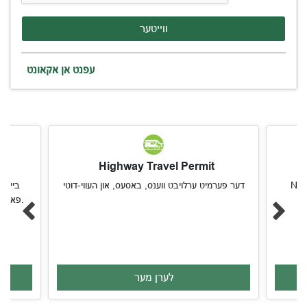
ווייטער
עפנט אן אקאונט
Highway Travel Permit
דער פערמיט ערלויבט ווענס, באסעס, און העווי-דוטי
בייהיל
סיסטעם צו פארלאנגען NYC פארקינג פערמיטס.
לערן מער