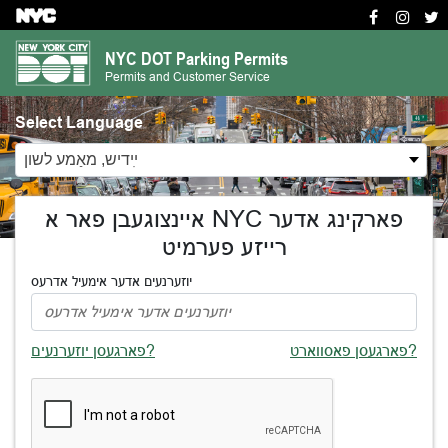
S
k
NYC DOT Parking Permits
i
Permits and Customer Service
p
t
Select Language
o
ײִדיש, מאַמע לשון
m
a
i
איינצוגעבן פאר א NYC פארקינג אדער
n
רייזע פערמיט
c
יוזערנעים אדער אימעיל אדרעס
o
n
t
פארגעסן פאסווארט?
פארגעסן יוזערנעים?
e
n
t