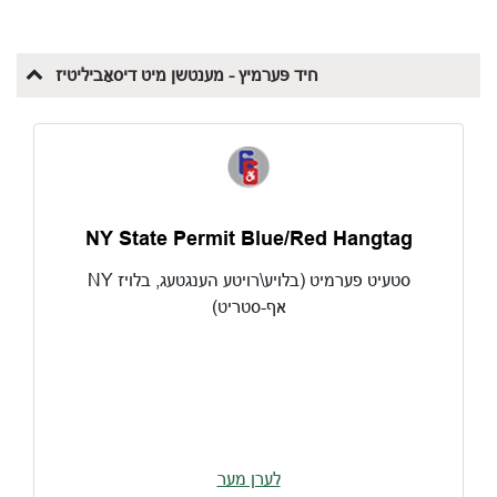
NY State Permit Blue/Red Hangtag
NY סטעיט פערמיט (בלויע\רויטע הענגטעג, בלויז
אף-סטריט)
לערן מער