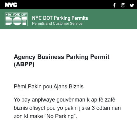
S
k
NYC DOT Parking Permits
i
Permits and Customer Service
p
t
o
m
Agency Business Parking Permit
a
(ABPP)
i
n
c
Pèmi Pakin pou Ajans Biznis
o
n
Yo bay anplwaye gouvènman k ap fè zafè
t
biznis ofisyèl pou yo pakin jiska 3 èdtan nan
e
zòn ki make “No Parking”.
n
t