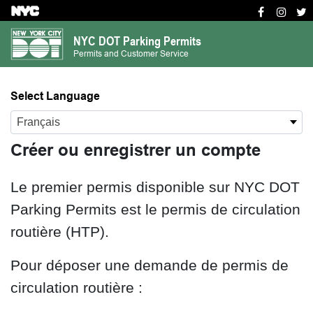
S
k
NYC DOT Parking Permits
i
Permits and Customer Service
p
t
Select Language
o
m
Français
a
Créer ou enregistrer un compte
i
n
c
Le premier permis disponible sur NYC DOT
o
Parking Permits est le permis de circulation
n
routière (HTP).
t
e
Pour déposer une demande de permis de
n
circulation routière :
t