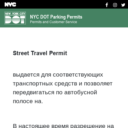
S
k
NYC DOT Parking Permits
i
Permits and Customer Service
p
t
o
m
Street Travel Permit
a
i
n
выдается для соответствующих
c
транспортных средств и позволяет
o
n
передвигаться по автобусной
t
полосе на.
e
n
t
В настоящее время разрешение на