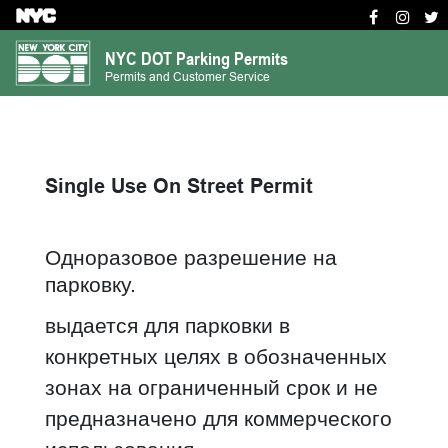
S
k
NYC DOT Parking Permits
i
Permits and Customer Service
p
t
o
m
Single Use On Street Permit
a
i
n
Одноразовое разрешение на
c
парковку.
o
n
выдается для парковки в
t
конкретных целях в обозначенных
e
зонах на ограниченный срок и не
n
t
предназначено для коммерческого