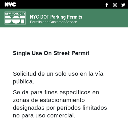
S
k
NYC DOT Parking Permits
i
Permits and Customer Service
p
t
o
m
Single Use On Street Permit
a
i
n
Solicitud de un solo uso en la vía
c
pública.
o
n
Se da para fines específicos en
t
zonas de estacionamiento
e
designadas por períodos limitados,
n
no para uso comercial.
t